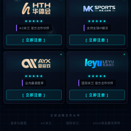
★★★★★
★★★★★
🃏
AC米兰 官方合作伙伴
支持全球IP娱乐
[ 立即注册 ]
[ 立即注册 ]
★★★★★
★★★★★
业内最高赔率
国际米兰 官方合作伙伴
[ 立即注册 ]
[ 立即注册 ]
全球战略合作伙伴
皇家马德里
AC米兰
国际米兰
2026美加墨世界杯